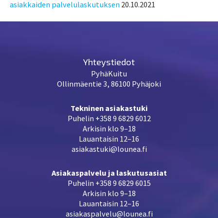
asiakkaiden palvelulaskutuksen
20.10.2021
Yhteystiedot
PyhäKuitu
Ollinmäentie 3, 86100 Pyhäjoki
Tekninen asiakastuki
Puhelin +358 9 6829 6012
Arkisin klo 9–18
Lauantaisin 12–16
asiakastuki@lounea.fi
Asiakaspalvelu ja laskutusasiat
Puhelin +358 9 6829 6015
Arkisin klo 9–18
Lauantaisin 12–16
asiakaspalvelu@lounea.fi