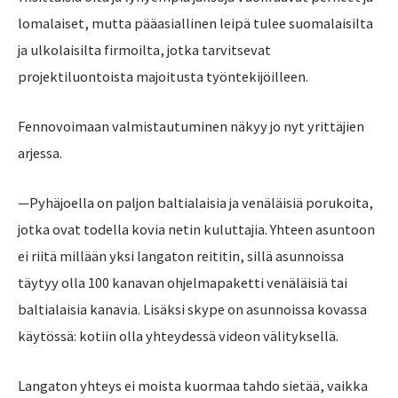
lomalaiset, mutta pääasiallinen leipä tulee suomalaisilta
ja ulkolaisilta firmoilta, jotka tarvitsevat
projektiluontoista majoitusta työntekijöilleen.
Fennovoimaan valmistautuminen näkyy jo nyt yrittäjien
arjessa.
—Pyhäjoella on paljon baltialaisia ja venäläisiä porukoita,
jotka ovat todella kovia netin kuluttajia. Yhteen asuntoon
ei riitä millään yksi langaton reititin, sillä asunnoissa
täytyy olla 100 kanavan ohjelmapaketti venäläisiä tai
baltialaisia kanavia. Lisäksi skype on asunnoissa kovassa
käytössä: kotiin olla yhteydessä videon välityksellä.
Langaton yhteys ei moista kuormaa tahdo sietää, vaikka