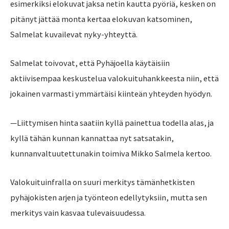
esimerkiksi elokuvat jaksa netin kautta pyöriä, kesken on
pitänyt jättää monta kertaa elokuvan katsominen,
Salmelat kuvailevat nyky-yhteyttä.
Salmelat toivovat, että Pyhäjoella käytäisiin
aktiivisempaa keskustelua valokuituhankkeesta niin, että
jokainen varmasti ymmärtäisi kiinteän yhteyden hyödyn.
—Liittymisen hinta saatiin kyllä painettua todella alas, ja
kyllä tähän kunnan kannattaa nyt satsatakin,
kunnanvaltuutettunakin toimiva Mikko Salmela kertoo.
Valokuituinfralla on suuri merkitys tämänhetkisten
pyhäjokisten arjen ja työnteon edellytyksiin, mutta sen
merkitys vain kasvaa tulevaisuudessa.