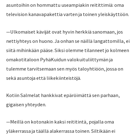
asuntoihin on hommattu useampiakin reitittimiä: oma
television kanavapakettia varten ja toinen yleiskäyttöön.
—Ulkomaiset kävijät ovat hyvin herkkiä sanomaan, jos
nettiyhteys on huono. Ja onhan se näillä langattomilla, ei
siitä mihinkään pääse. Siksi olemme tilanneet jo kolmeen
omakotitaloon PyhäKuidun valokuituliittymän ja
tulemme tarvitsemaan sen myös taloyhtiöön, jossa on
sekä asuntoja että liikekiinteistöjä.
Kotiin Salmelat hankkivat epäröimättä sen parhaan,
gigaisen yhteyden.
—Meillä on kotonakin kaksi reititintä, pojalla oma
yläkerrassa ja täällä alakerrassa toinen. Siltikään ei