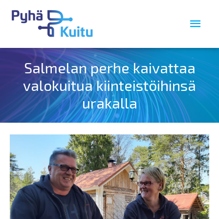
Salmelan perhe kaivattaa
valokuitua kiinteistöihinsä
urakalla