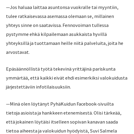
—Jos haluaa laittaa asuntonsa vuokralle tai myyntiin,
tulee ratkaisevassa asemassa olemaan se, millainen
yhteys sinne on saatavissa. Fennovoiman tullessa
pystymme ehkä kilpailemaan asukkaista hyvillä
yhteyksillä ja tuottamaan heille niitä palveluita, joita he
arvostavat.
Epäsäännöllistä työtä tekevinä yrittäjinä pariskunta
ymmärtää, että kaikki eivät ehdi esimerkiksi valokuidusta
järjestettäviin infotilaisuuksiin.
—Minä olen löytänyt PyhäKuidun Facebook-sivuilta
tietoja asioista ja hankkeen etenemisestä. Olisi tärkeää,
että jokainen löytäisi itselleen sopivan kanavan saada
tietoa aiheesta ja valokuidun hyödyistä, Suvi Salmela