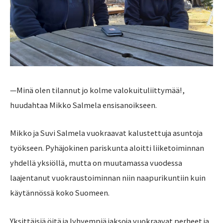
—Minä olen tilannut jo kolme valokuituliittymää!,
huudahtaa Mikko Salmela ensisanoikseen.
Mikko ja Suvi Salmela vuokraavat kalustettuja asuntoja
työkseen. Pyhäjokinen pariskunta aloitti liiketoiminnan
yhdellä yksiöllä, mutta on muutamassa vuodessa
laajentanut vuokraustoiminnan niin naapurikuntiin kuin
käytännössä koko Suomeen.
Yksittäisiä öitä ja lyhyempiä jaksoja vuokraavat perheet ja