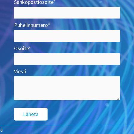
Sähköpostiosoite*
Puhelinnumero*
Osoite*
Viesti
ja