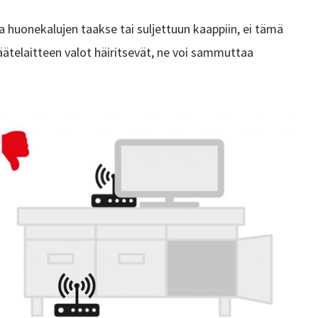
a huonekalujen taakse tai suljettuun kaappiin, ei tämä
äätelaitteen valot häiritsevät, ne voi sammuttaa