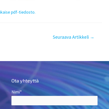
kaise pdf-tiedosto.
Seuraava Artikkeli
→
Ota yhteyttä
Nimi*