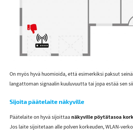
On myös hyvä huomioida, että esimerkiksi paksut seinät
langattoman signaalin kuuluvuutta tai jopa estää sen s
Sijoita päätelaite näkyville
Päätelaite on hyvä sijoittaa
näkyville pöytätasoa kor
Jos laite sijoitetaan alle polven korkeuden, WLAN-verk