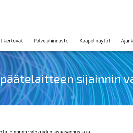
t kertovat
Palveluhinnasto
Kaapelinäytöt
Ajank
 päätelaitteen sijainnin v
iota jo ennen valokuidun sisäasennusta ja