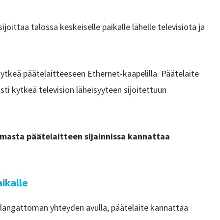
ijoittaa talossa keskeiselle paikalle lähelle televisiota ja
ytkeä päätelaitteeseen Ethernet-kaapelilla. Päätelaite
sti kytkeä television läheisyyteen sijoitettuun
asta päätelaitteen sijainnissa kannattaa
aikalle
oa langattoman yhteyden avulla, päätelaite kannattaa