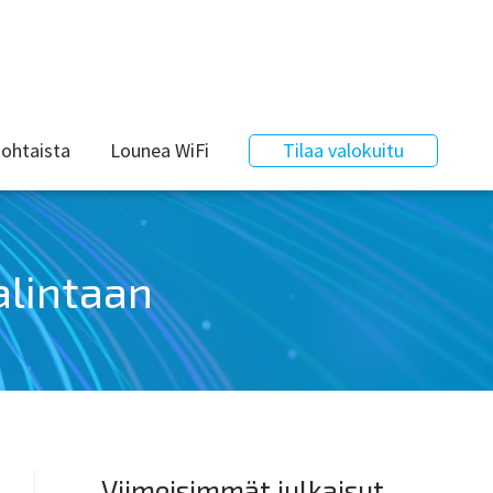
ohtaista
Lounea WiFi
Tilaa valokuitu
alintaan
Viimeisimmät julkaisut