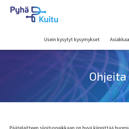
Usein kysytyt kysymykset
Asiakkaa
Ohjeita
Päätelaitteen sijoituspaikkaan on hyvä kiinnittää huom