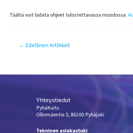
Täältä voit ladata ohjeet tulostettavassa muodossa.
Au
←
Edellinen Artikkeli
Yhteystiedot
PyhäKuitu
Ollinmäentie 3, 86100 Pyhäjoki
Tekninen asiakastuki