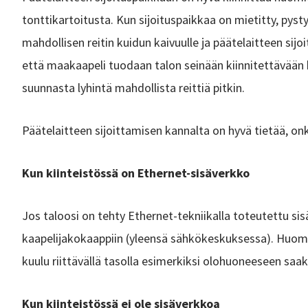
tonttikartoitusta. Kun sijoituspaikkaa on mietitty, py
mahdollisen reitin kuidun kaivuulle ja päätelaitteen sij
että maakaapeli tuodaan talon seinään kiinnitettävään 
suunnasta lyhintä mahdollista reittiä pitkin.
Päätelaitteen sijoittamisen kannalta on hyvä tietää, on
Kun kiinteistössä on Ethernet-sisäverkko
Jos taloosi on tehty Ethernet-tekniikalla toteutettu sis
kaapelijakokaappiin (yleensä sähkökeskuksessa). Huomi
kuulu riittävällä tasolla esimerkiksi olohuoneeseen saak
Kun kiinteistössä ei ole sisäverkkoa