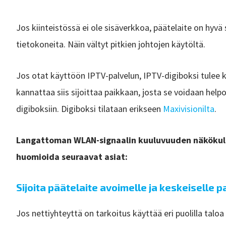
Jos kiinteistössä ei ole sisäverkkoa, päätelaite on hyvä s
tietokoneita. Näin vältyt pitkien johtojen käytöltä.
Jos otat käyttöön IPTV-palvelun, IPTV-digiboksi tulee k
kannattaa siis sijoittaa paikkaan, josta se voidaan helpo
digiboksiin. Digiboksi tilataan erikseen
Maxivisionilta
.
Langattoman WLAN-signaalin kuuluvuuden näkökulm
huomioida seuraavat asiat:
Sijoita päätelaite avoimelle ja keskeiselle p
Jos nettiyhteyttä on tarkoitus käyttää eri puolilla tal