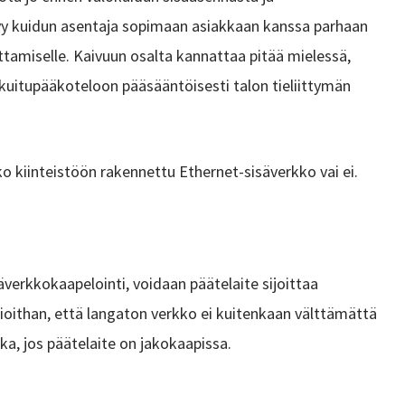
styy kuidun asentaja sopimaan asiakkaan kanssa parhaan
oittamiselle. Kaivuun osalta kannattaa pitää mielessä,
kuitupääkoteloon pääsääntöisesti talon tieliittymän
ko kiinteistöön rakennettu Ethernet-sisäverkko vai ei.
äverkkokaapelointi, voidaan päätelaite sijoittaa
oithan, että langaton verkko ei kuitenkaan välttämättä
ka, jos päätelaite on jakokaapissa.