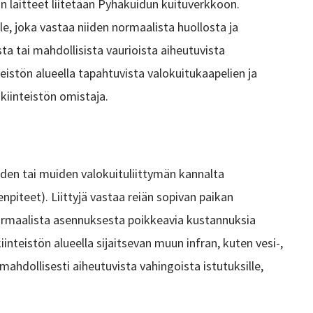
n laitteet liitetään Pyhäkuidun kuituverkkoon.
e, joka vastaa niiden normaalista huollosta ja
ta tai mahdollisista vaurioista aiheutuvista
eistön alueella tapahtuvista valokuitukaapelien ja
kiinteistön omistaja.
iden tai muiden valokuituliittymän kannalta
piteet). Liittyjä vastaa reiän sopivan paikan
normaalista asennuksesta poikkeavia kustannuksia
inteistön alueella sijaitsevan muun infran, kuten vesi-,
mahdollisesti aiheutuvista vahingoista istutuksille,