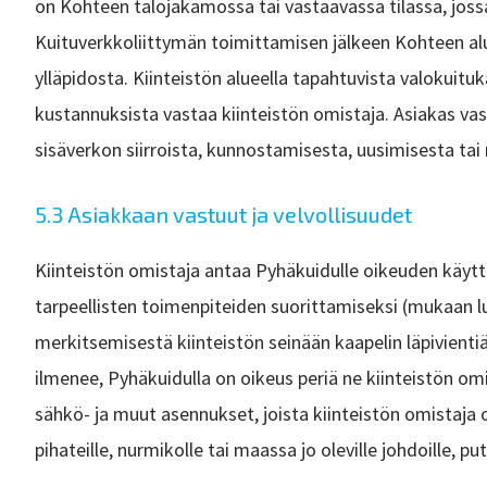
on Kohteen talojakamossa tai vastaavassa tilassa, joss
Kuituverkkoliittymän toimittamisen jälkeen Kohteen alue
ylläpidosta. Kiinteistön alueella tapahtuvista valokuitu
kustannuksista vastaa kiinteistön omistaja. Asiakas vast
sisäverkon siirroista, kunnostamisesta, uusimisesta tai
5.3 Asiakkaan vastuut ja velvollisuudet
Kiinteistön omistaja antaa Pyhäkuidulle oikeuden käyttä
tarpeellisten toimenpiteiden suorittamiseksi (mukaan lu
merkitsemisestä kiinteistön seinään kaapelin läpivient
ilmenee, Pyhäkuidulla on oikeus periä ne kiinteistön omi
sähkö- ja muut asennukset, joista kiinteistön omistaja o
pihateille, nurmikolle tai maassa jo oleville johdoille, p