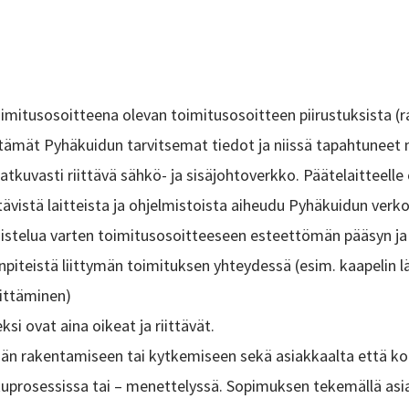
oimitusosoitteena olevan toimitusosoitteen piirustuksista (
ttämät Pyhäkuidun tarvitsemat tiedot ja niissä tapahtuneet
kuvasti riittävä sähkö- ja sisäjohtoverkko. Päätelaitteelle
ävistä laitteista ja ohjelmistoista aiheudu Pyhäkuidun verkon 
istelua varten toimitusosoitteeseen esteettömän pääsyn ja 
piteistä liittymän toimituksen yhteydessä (esim. kaapelin lä
rittäminen)
i ovat aina oikeat ja riittävät.
ymän rakentamiseen tai kytkemiseen sekä asiakkaalta että kol
rosessissa tai – menettelyssä. Sopimuksen tekemällä asiak