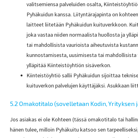
valitsemiensa palveluiden osalta, Kiinteistöyh
Pyhäkuidun kanssa. Liityntärajapinta on kohteen
laitteet liitetään Pyhäkuidun kuituverkkoon. Kui
joka vastaa niiden normaalista huollosta ja ylläp
tai mahdollisista vaurioista aiheutuvista kustann
kunnostamisesta, uusimisesta tai mahdollisista v
ylläpitää Kiinteistöyhtiön sisäverkon.
Kiinteistöyhtiö sallii Pyhäkuidun sijoittaa teknis
kuituverkon palvelujen käyttäjäksi. Asukkaan liit
5.2 Omakotitalo (sovelletaan Kodin, Yrityksen j
Jos asiakas ei ole Kohteen (tässä omakotitalo tai hallin
hänen tulee, milloin Pyhäkuitu katsoo sen tarpeelliseks