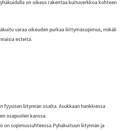
. Pyhäkuidulla on oikeus rakentaa kuituverkkoa kohteen
häkuitu varaa oikeuden purkaa liittymäsopimus, mikäli
nnaisia esteitä.
n fyysisen liitynnän osalta. Asukkaan hankkiessa
nen osapuolen kanssa.
yhtiö on sopimussuhteessa Pyhäkuituun liitynnän ja