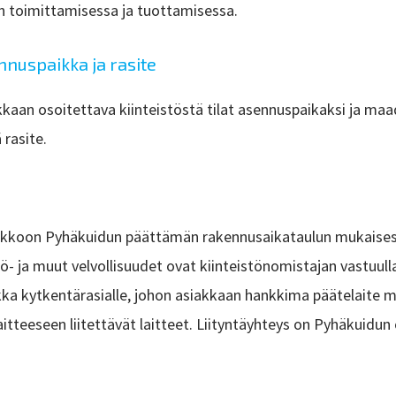
den toimittamisessa ja tuottamisessa.
ennuspaikka ja rasite
kaan osoitettava kiinteistöstä tilat asennuspaikaksi ja maad
 rasite.
verkkoon Pyhäkuidun päättämän rakennusaikataulun mukaisest
ttö- ja muut velvollisuudet ovat kiinteistönomistajan vastuu
ikka kytkentärasialle, johon asiakkaan hankkima päätelaite
laitteeseen liitettävät laitteet. Liityntäyhteys on Pyhäkuidu