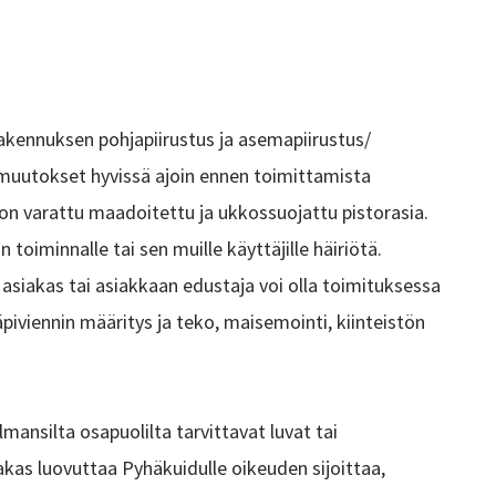
rakennuksen pohjapiirustus ja asemapiirustus/
 muutokset hyvissä ajoin ennen toimittamista
 on varattu maadoitettu ja ukkossuojattu pistorasia.
toiminnalle tai sen muille käyttäjille häiriötä.
asiakas tai asiakkaan edustaja voi olla toimituksessa
piviennin määritys ja teko, maisemointi, kiinteistön
mansilta osapuolilta tarvittavat luvat tai
as luovuttaa Pyhäkuidulle oikeuden sijoittaa,