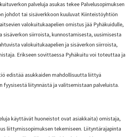
 kuituverkon palveluja asukas tekee Palvelusopimuksen
n johdot tai sisäverkkoon kuuluvat Kiinteistöyhtiön
aitsevien valokuitukaapelien omistus jää Pyhäkuidulle,
ja sisäverkon siirroista, kunnostamisesta, uusimisesta
htuvista valokuitukaapelien ja sisäverkon siirroista,
istaja. Erikseen sovittaessa Pyhäkuitu voi toteuttaa ja
htiö edistää asukkaiden mahdollisuutta liittyä
 fyysisestä liitynnästä ja valitsemistaan palveluista.
veluja käyttävät huoneistot ovat asiakkaita) omistaja,
mus liittymissopimuksen tekemiseen. Liityntärajapinta