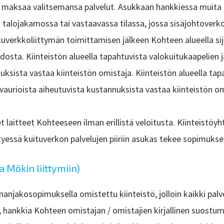
tiö maksaa valitsemansa palvelut. Asukkaan hankkiessa muita
 talojakamossa tai vastaavassa tilassa, jossa sisäjohtoverko
tuverkkoliittymän toimittamisen jälkeen Kohteen alueella sij
idosta. Kiinteistön alueella tapahtuvista valokuitukaapelien 
uksista vastaa kiinteistön omistaja. Kiinteistön alueella tapa
aurioista aiheutuvista kustannuksista vastaa kiinteistön om
et laitteet Kohteeseen ilman erillistä veloitusta. Kiinteistöy
tyessä kuituverkon palvelujen piiriin asukas tekee sopimuksen
a Mökin liittymiin)
nanjakosopimuksella omistettu kiinteistö, jolloin kaikki pal
i, hankkia Kohteen omistajan / omistajien kirjallinen suostu