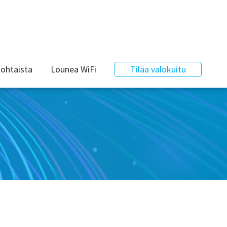
ohtaista
Lounea WiFi
Tilaa valokuitu