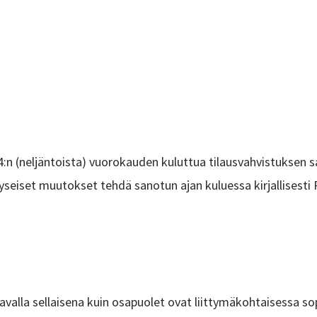
n (neljäntoista) vuorokauden kuluttua tilausvahvistuksen s
kyseiset muutokset tehdä sanotun ajan kuluessa kirjallisesti 
avalla sellaisena kuin osapuolet ovat liittymäkohtaisessa s