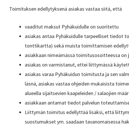
Toimituksen edellytyksenä asiakas vastaa siitä, että
vaaditut maksut Pyhäkuidulle on suoritettu
asiakas antaa Pyhäkuidulle tarpeelliset tiedot t
tonttikartta) sekä muista toimittamisen edelly
asiakkaan nimeämässä toimitusosoitteessa on jat
asiakas on varmistanut, ettei liittymässä käytett
asiakas varaa Pyhäkuidun toimitusta ja sen valm
läsnä, asiakas vastaa ohjeiden mukaisista toimen
alueella sijaitsevien kaapeleiden / salaojien mää
asiakkaan antamat tiedot palvelun toteuttamiseks
Liittymän toimitus edellyttää lisäksi, että liitt
suostumukset ym. saadaan tavanomaisessa hakup