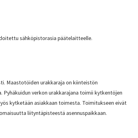
oitettu sähköpistorasia päätelaitteelle.
i. Maastotöiden urakkaraja on kiinteistön
lla. Pyhäkuidun verkon urakkarajana toimii kytkentöjen
 myös kytketään asiakkaan toimesta. Toimitukseen eivät
n omaisuutta liityntäpisteestä asennuspaikkaan.