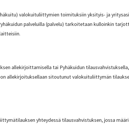
kuitu) valokuituliittymien toimituksiin yksityis- ja yritysasi
yhäkuidun palveluilla (palvelu) tarkoitetaan kulloinkin tarjot
itteisiin.
en allekirjoittamisella tai Pyhäkuidun tilausvahvistuksella,
n allekirjoituksellaan sitoutunut valokuituliittymän tilauk
liittymätilauksen yhteydessä tilausvahvistuksen, jossa määri