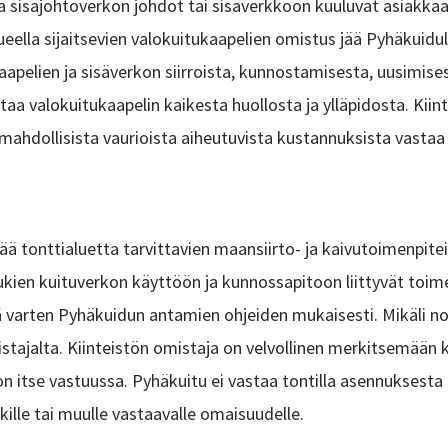
a sisäjohtoverkon johdot tai sisäverkkoon kuuluvat asiakkaa
ella sijaitsevien valokuitukaapelien omistus jää Pyhäkuidull
kaapelien ja sisäverkon siirroista, kunnostamisesta, uusimises
aa valokuitukaapelin kaikesta huollosta ja ylläpidosta. Kiint
 mahdollisista vaurioista aiheutuvista kustannuksista vastaa 
ä tonttialuetta tarvittavien maansiirto- ja kaivutoimenpite
kien kuituverkon käyttöön ja kunnossapitoon liittyvät toimen
iä varten Pyhäkuidun antamien ohjeiden mukaisesti. Mikäli 
stajalta. Kiinteistön omistaja on velvollinen merkitsemään ki
n itse vastuussa. Pyhäkuitu ei vastaa tontilla asennuksesta 
utkille tai muulle vastaavalle omaisuudelle.