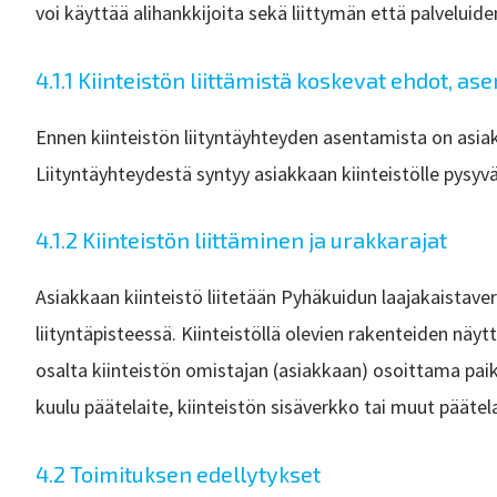
voi käyttää alihankkijoita sekä liittymän että palvelui
4.1.1 Kiinteistön liittämistä koskevat ehdot, as
Ennen kiinteistön liityntäyhteyden asentamista on asiak
Liityntäyhteydestä syntyy asiakkaan kiinteistölle pysyvä
4.1.2 Kiinteistön liittäminen ja urakkarajat
Asiakkaan kiinteistö liitetään Pyhäkuidun laajakaista
liityntäpisteessä. Kiinteistöllä olevien rakenteiden näy
osalta kiinteistön omistajan (asiakkaan) osoittama pa
kuulu päätelaite, kiinteistön sisäverkko tai muut pääte
4.2 Toimituksen edellytykset