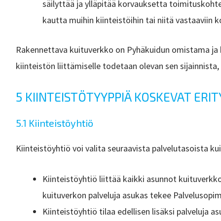
säilyttää ja ylläpitää korvauksetta toimituskoht
kautta muihin kiinteistöihin tai niitä vastaaviin k
Rakennettava kuituverkko on Pyhäkuidun omistama ja hall
kiinteistön liittämiselle todetaan olevan sen sijainnista
5 KIINTEISTÖTYYPPIÄ KOSKEVAT ERI
5.1 Kiinteistöyhtiö
Kiinteistöyhtiö voi valita seuraavista palvelutasoista kui
Kiinteistöyhtiö liittää kaikki asunnot kuituverk
kuituverkon palveluja asukas tekee Palvelusopi
Kiinteistöyhtiö tilaa edellisen lisäksi palveluja