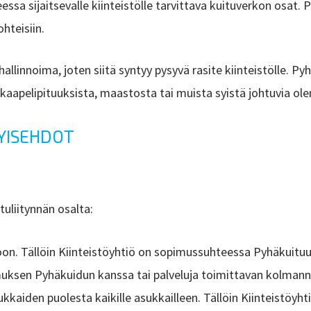
eessa sijaitsevalle kiinteistölle tarvittava kuituverkon osat
ohteisiin.
innoima, joten siitä syntyy pysyvä rasite kiinteistölle. Py
, kaapelipituuksista, maastosta tai muista syistä johtuvia ole
TYISEHDOT
tuliitynnän osalta:
koon. Tällöin Kiinteistöyhtiö on sopimussuhteessa Pyhäkuituu
muksen Pyhäkuidun kanssa tai palveluja toimittavan kolman
 asukkaiden puolesta kaikille asukkailleen. Tällöin Kiinteistö